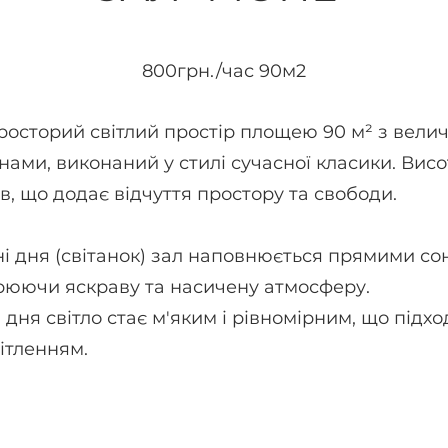
800грн./час 90м2
просторий світлий простір площею 90 м² з вел
ами, виконаний у стилі сучасної класики. Висо
в, що додає відчуття простору та свободи.
і дня (світанок) зал наповнюється прямими с
рюючи яскраву та насичену атмосферу.
 дня світло стає м'яким і рівномірним, що підх
ітленням.