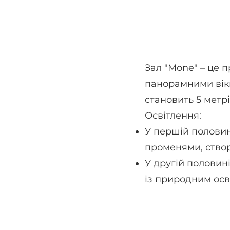
Зал "Mone" – це 
панорамними вікн
становить 5 метрі
Освітлення:
У першій половин
променями, ство
У другій половині
із природним осв