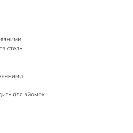
ичезними
та стель
онячними
одить для зйомок